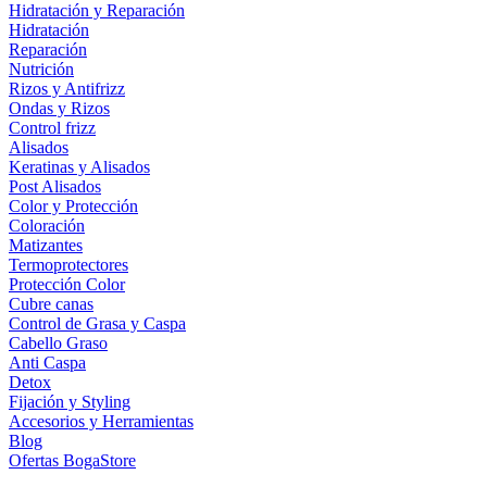
Hidratación y Reparación
Hidratación
Reparación
Nutrición
Rizos y Antifrizz
Ondas y Rizos
Control frizz
Alisados
Keratinas y Alisados
Post Alisados
Color y Protección
Coloración
Matizantes
Termoprotectores
Protección Color
Cubre canas
Control de Grasa y Caspa
Cabello Graso
Anti Caspa
Detox
Fijación y Styling
Accesorios y Herramientas
Blog
Ofertas BogaStore