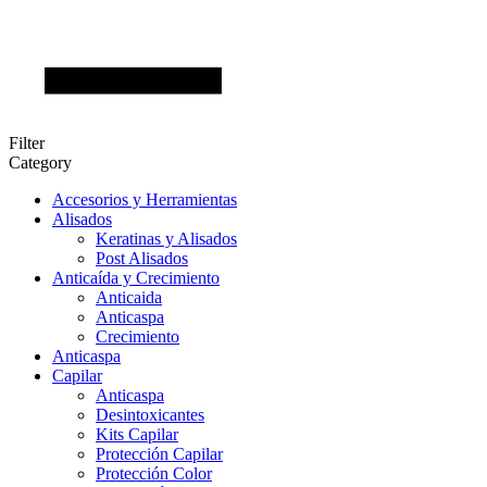
Filter
Category
Accesorios y Herramientas
Alisados
Keratinas y Alisados
Post Alisados
Anticaída y Crecimiento
Anticaida
Anticaspa
Crecimiento
Anticaspa
Capilar
Anticaspa
Desintoxicantes
Kits Capilar
Protección Capilar
Protección Color