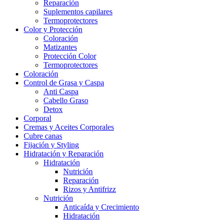
Reparación
Suplementos capilares
Termoprotectores
Color y Protección
Coloración
Matizantes
Protección Color
Termoprotectores
Coloración
Control de Grasa y Caspa
Anti Caspa
Cabello Graso
Detox
Corporal
Cremas y Aceites Corporales
Cubre canas
Fijación y Styling
Hidratación y Reparación
Hidratación
Nutrición
Reparación
Rizos y Antifrizz
Nutrición
Anticaída y Crecimiento
Hidratación