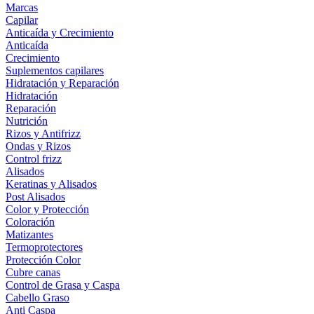
Marcas
Capilar
Anticaída y Crecimiento
Anticaída
Crecimiento
Suplementos capilares
Hidratación y Reparación
Hidratación
Reparación
Nutrición
Rizos y Antifrizz
Ondas y Rizos
Control frizz
Alisados
Keratinas y Alisados
Post Alisados
Color y Protección
Coloración
Matizantes
Termoprotectores
Protección Color
Cubre canas
Control de Grasa y Caspa
Cabello Graso
Anti Caspa