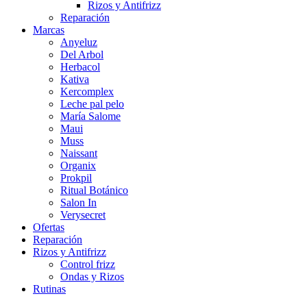
Rizos y Antifrizz
Reparación
Marcas
Anyeluz
Del Arbol
Herbacol
Kativa
Kercomplex
Leche pal pelo
María Salome
Maui
Muss
Naissant
Organix
Prokpil
Ritual Botánico
Salon In
Verysecret
Ofertas
Reparación
Rizos y Antifrizz
Control frizz
Ondas y Rizos
Rutinas