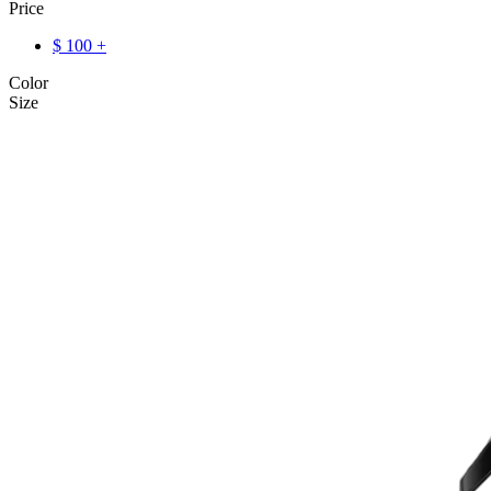
Price
$
100
+
Color
Size