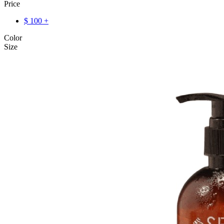
Price
$
100
+
Color
Size