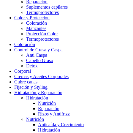
Reparación
Suplementos capilares
Termoprotectores
Color y Protección
Coloración
Matizantes
Protección Color
Termoprotectores
Coloración
Control de Grasa y Caspa
Anti Caspa
Cabello Graso
Detox
Corporal
Cremas y Aceites Corporales
Cubre canas
Fijación y Styling
Hidratación y Reparación
Hidratación
Nutrición
Reparación
Rizos y Antifrizz
Nutrición
Anticaída y Crecimiento
Hidratación