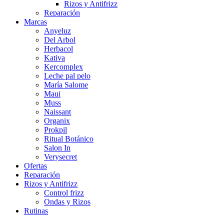
Rizos y Antifrizz
Reparación
Marcas
Anyeluz
Del Arbol
Herbacol
Kativa
Kercomplex
Leche pal pelo
María Salome
Maui
Muss
Naissant
Organix
Prokpil
Ritual Botánico
Salon In
Verysecret
Ofertas
Reparación
Rizos y Antifrizz
Control frizz
Ondas y Rizos
Rutinas