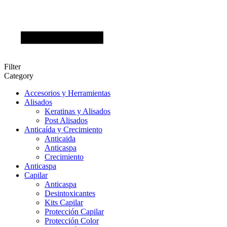
Filter
Category
Accesorios y Herramientas
Alisados
Keratinas y Alisados
Post Alisados
Anticaída y Crecimiento
Anticaida
Anticaspa
Crecimiento
Anticaspa
Capilar
Anticaspa
Desintoxicantes
Kits Capilar
Protección Capilar
Protección Color