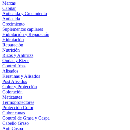
Marcas
Capilar
Anticaída y Crecimiento
Anticaída
Crecimiento
Suplementos capilares
Hidratación y Reparación
Hidratación
Reparación
Nutrición
Rizos y Antifrizz
Ondas y Rizos
Control frizz
Alisados
Keratinas y Alisados
Post Alisados
Color y Protección
Coloración
Matizantes
Termoprotectores
Protección Color
Cubre canas
Control de Grasa y Caspa
Cabello Graso
Anti Caspa