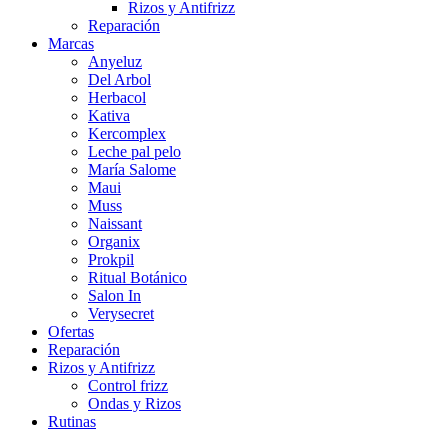
Rizos y Antifrizz
Reparación
Marcas
Anyeluz
Del Arbol
Herbacol
Kativa
Kercomplex
Leche pal pelo
María Salome
Maui
Muss
Naissant
Organix
Prokpil
Ritual Botánico
Salon In
Verysecret
Ofertas
Reparación
Rizos y Antifrizz
Control frizz
Ondas y Rizos
Rutinas