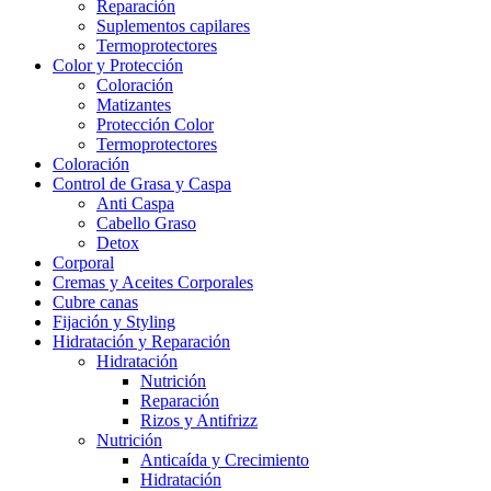
Reparación
Suplementos capilares
Termoprotectores
Color y Protección
Coloración
Matizantes
Protección Color
Termoprotectores
Coloración
Control de Grasa y Caspa
Anti Caspa
Cabello Graso
Detox
Corporal
Cremas y Aceites Corporales
Cubre canas
Fijación y Styling
Hidratación y Reparación
Hidratación
Nutrición
Reparación
Rizos y Antifrizz
Nutrición
Anticaída y Crecimiento
Hidratación