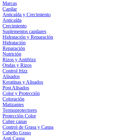
Marcas
Capilar
Anticaída y Crecimiento
Anticaída
Crecimiento
Suplementos capilares
Hidratación y Reparación
Hidratación
Reparación
Nutrición
Rizos y Antifrizz
Ondas y Rizos
Control frizz
Alisados
Keratinas y Alisados
Post Alisados
Color y Protección
Coloración
Matizantes
Termoprotectores
Protección Color
Cubre canas
Control de Grasa y Caspa
Cabello Graso
Anti Caspa