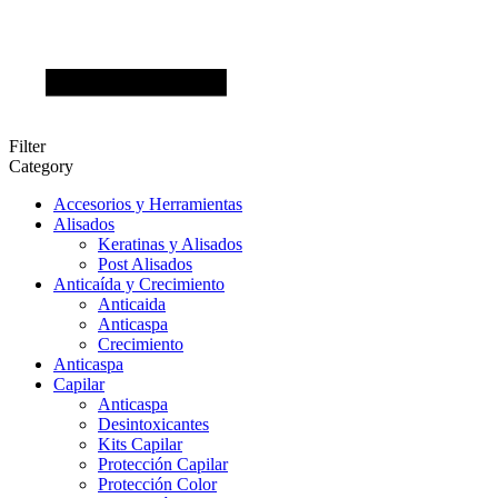
Filter
Category
Accesorios y Herramientas
Alisados
Keratinas y Alisados
Post Alisados
Anticaída y Crecimiento
Anticaida
Anticaspa
Crecimiento
Anticaspa
Capilar
Anticaspa
Desintoxicantes
Kits Capilar
Protección Capilar
Protección Color