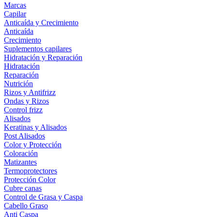
Marcas
Capilar
Anticaída y Crecimiento
Anticaída
Crecimiento
Suplementos capilares
Hidratación y Reparación
Hidratación
Reparación
Nutrición
Rizos y Antifrizz
Ondas y Rizos
Control frizz
Alisados
Keratinas y Alisados
Post Alisados
Color y Protección
Coloración
Matizantes
Termoprotectores
Protección Color
Cubre canas
Control de Grasa y Caspa
Cabello Graso
Anti Caspa