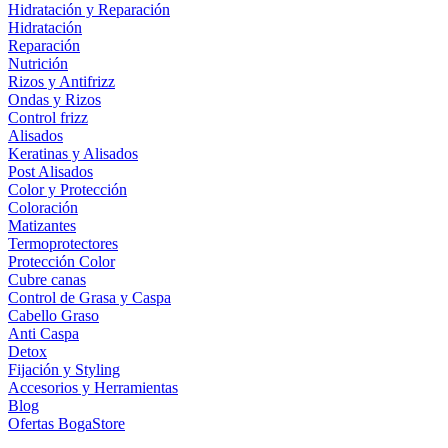
Hidratación y Reparación
Hidratación
Reparación
Nutrición
Rizos y Antifrizz
Ondas y Rizos
Control frizz
Alisados
Keratinas y Alisados
Post Alisados
Color y Protección
Coloración
Matizantes
Termoprotectores
Protección Color
Cubre canas
Control de Grasa y Caspa
Cabello Graso
Anti Caspa
Detox
Fijación y Styling
Accesorios y Herramientas
Blog
Ofertas BogaStore