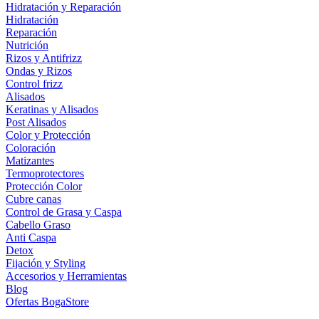
Hidratación y Reparación
Hidratación
Reparación
Nutrición
Rizos y Antifrizz
Ondas y Rizos
Control frizz
Alisados
Keratinas y Alisados
Post Alisados
Color y Protección
Coloración
Matizantes
Termoprotectores
Protección Color
Cubre canas
Control de Grasa y Caspa
Cabello Graso
Anti Caspa
Detox
Fijación y Styling
Accesorios y Herramientas
Blog
Ofertas BogaStore