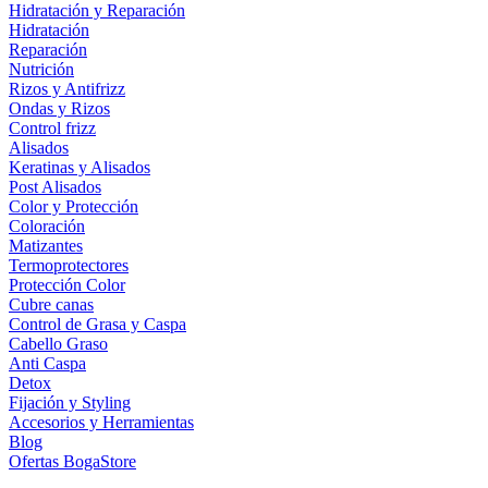
Hidratación y Reparación
Hidratación
Reparación
Nutrición
Rizos y Antifrizz
Ondas y Rizos
Control frizz
Alisados
Keratinas y Alisados
Post Alisados
Color y Protección
Coloración
Matizantes
Termoprotectores
Protección Color
Cubre canas
Control de Grasa y Caspa
Cabello Graso
Anti Caspa
Detox
Fijación y Styling
Accesorios y Herramientas
Blog
Ofertas BogaStore