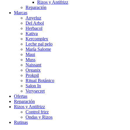
Rizos y Antifrizz
Reparación
Marcas
Anyeluz
Del Arbol
Herbacol
Kativa
Kercomplex
Leche pal pelo
María Salome
Maui
Muss
Naissant
Organix
Prokpil
Ritual Botánico
Salon In
Verysecret
Ofertas
Reparación
Rizos y Antifrizz
Control frizz
Ondas y Rizos
Rutinas