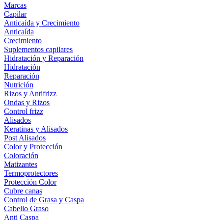
Marcas
Capilar
Anticaída y Crecimiento
Anticaída
Crecimiento
Suplementos capilares
Hidratación y Reparación
Hidratación
Reparación
Nutrición
Rizos y Antifrizz
Ondas y Rizos
Control frizz
Alisados
Keratinas y Alisados
Post Alisados
Color y Protección
Coloración
Matizantes
Termoprotectores
Protección Color
Cubre canas
Control de Grasa y Caspa
Cabello Graso
Anti Caspa