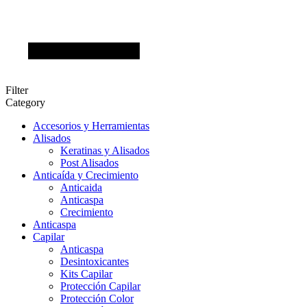
Filter
Category
Accesorios y Herramientas
Alisados
Keratinas y Alisados
Post Alisados
Anticaída y Crecimiento
Anticaida
Anticaspa
Crecimiento
Anticaspa
Capilar
Anticaspa
Desintoxicantes
Kits Capilar
Protección Capilar
Protección Color