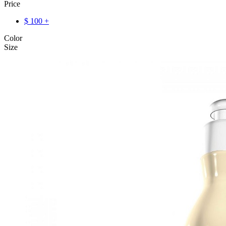
Price
$
100
+
Color
Size