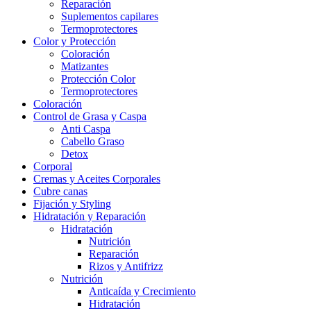
Reparación
Suplementos capilares
Termoprotectores
Color y Protección
Coloración
Matizantes
Protección Color
Termoprotectores
Coloración
Control de Grasa y Caspa
Anti Caspa
Cabello Graso
Detox
Corporal
Cremas y Aceites Corporales
Cubre canas
Fijación y Styling
Hidratación y Reparación
Hidratación
Nutrición
Reparación
Rizos y Antifrizz
Nutrición
Anticaída y Crecimiento
Hidratación