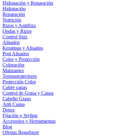
Hidratación y Reparación
Hidratación
Reparación
Nutrición
Rizos y Antifrizz
Ondas y Rizos
Control frizz
Alisados
Keratinas y Alisados
Post Alisados
Color y Protección
Coloración
Matizantes
Termoprotectores
Protección Color
Cubre canas
Control de Grasa y Caspa
Cabello Graso
Anti Caspa
Detox
Fijación y Styling
Accesorios y Herramientas
Blog
Ofertas BogaStore