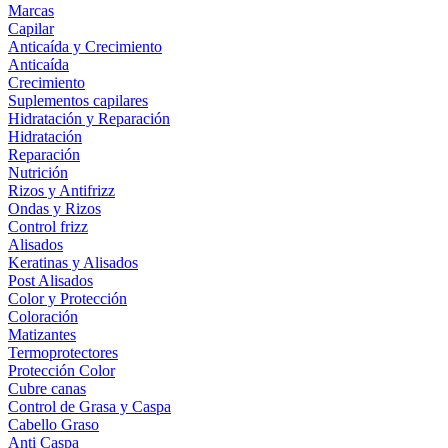
Marcas
Capilar
Anticaída y Crecimiento
Anticaída
Crecimiento
Suplementos capilares
Hidratación y Reparación
Hidratación
Reparación
Nutrición
Rizos y Antifrizz
Ondas y Rizos
Control frizz
Alisados
Keratinas y Alisados
Post Alisados
Color y Protección
Coloración
Matizantes
Termoprotectores
Protección Color
Cubre canas
Control de Grasa y Caspa
Cabello Graso
Anti Caspa