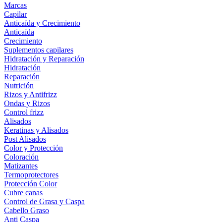
Marcas
Capilar
Anticaída y Crecimiento
Anticaída
Crecimiento
Suplementos capilares
Hidratación y Reparación
Hidratación
Reparación
Nutrición
Rizos y Antifrizz
Ondas y Rizos
Control frizz
Alisados
Keratinas y Alisados
Post Alisados
Color y Protección
Coloración
Matizantes
Termoprotectores
Protección Color
Cubre canas
Control de Grasa y Caspa
Cabello Graso
Anti Caspa