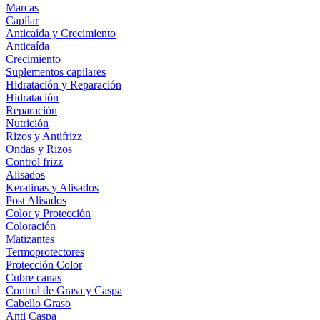
Marcas
Capilar
Anticaída y Crecimiento
Anticaída
Crecimiento
Suplementos capilares
Hidratación y Reparación
Hidratación
Reparación
Nutrición
Rizos y Antifrizz
Ondas y Rizos
Control frizz
Alisados
Keratinas y Alisados
Post Alisados
Color y Protección
Coloración
Matizantes
Termoprotectores
Protección Color
Cubre canas
Control de Grasa y Caspa
Cabello Graso
Anti Caspa