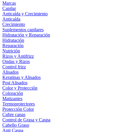
Marcas
Capilar
Anticaída y Crecimiento
Anticaída
Crecimiento
Suplementos capilares
Hidratación y Reparación
Hidratación
Reparación
Nutrición
Rizos y Antifrizz
Ondas y Rizos
Control frizz
Alisados
Keratinas y Alisados
Post Alisados
Color y Protección
Coloración
Matizantes
Termoprotectores
Protección Color
Cubre canas
Control de Grasa y Caspa
Cabello Graso
Anti Caspa