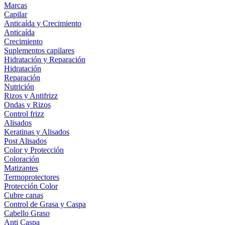
Marcas
Capilar
Anticaída y Crecimiento
Anticaída
Crecimiento
Suplementos capilares
Hidratación y Reparación
Hidratación
Reparación
Nutrición
Rizos y Antifrizz
Ondas y Rizos
Control frizz
Alisados
Keratinas y Alisados
Post Alisados
Color y Protección
Coloración
Matizantes
Termoprotectores
Protección Color
Cubre canas
Control de Grasa y Caspa
Cabello Graso
Anti Caspa