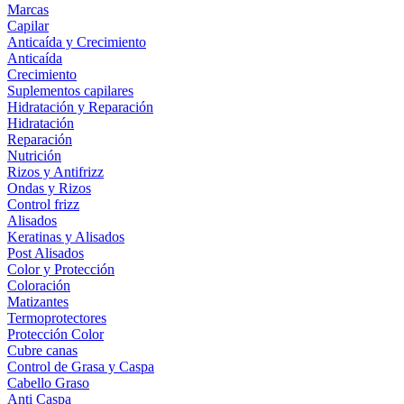
Marcas
Capilar
Anticaída y Crecimiento
Anticaída
Crecimiento
Suplementos capilares
Hidratación y Reparación
Hidratación
Reparación
Nutrición
Rizos y Antifrizz
Ondas y Rizos
Control frizz
Alisados
Keratinas y Alisados
Post Alisados
Color y Protección
Coloración
Matizantes
Termoprotectores
Protección Color
Cubre canas
Control de Grasa y Caspa
Cabello Graso
Anti Caspa