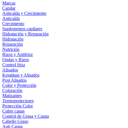
Marcas
Capilar
Anticaída y Crecimiento
Anticaída
Crecimiento
Suplementos capilares
Hidratación y Reparación
Hidratación
Reparación
Nutrición
Rizos y Antifrizz
Ondas y Rizos
Control frizz
Alisados
Keratinas y Alisados
Post Alisados
Color y Protección
Coloración
Matizantes
Termoprotectores
Protección Color
Cubre canas
Control de Grasa y Caspa
Cabello Graso
Anti Caspa